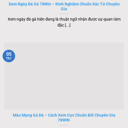
Xem Ngày Đá Gà 78Win – Kinh Nghiệm Chuẩn Xác Từ Chuyên
Gia
Xem ngày đá gà hiện đang là thuật ngữ nhận được sự quan tâm
đặc [...]
05
Th1
Màu Mạng Gà Đá – Cách Xem Cực Chuẩn Bởi Chuyên Gia
78WIN