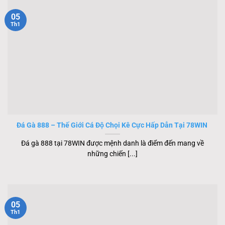
05
Th1
Đá Gà 888 – Thế Giới Cá Độ Chọi Kê Cực Hấp Dẫn Tại 78WIN
Đá gà 888 tại 78WIN được mệnh danh là điểm đến mang về
những chiến [...]
05
Th1