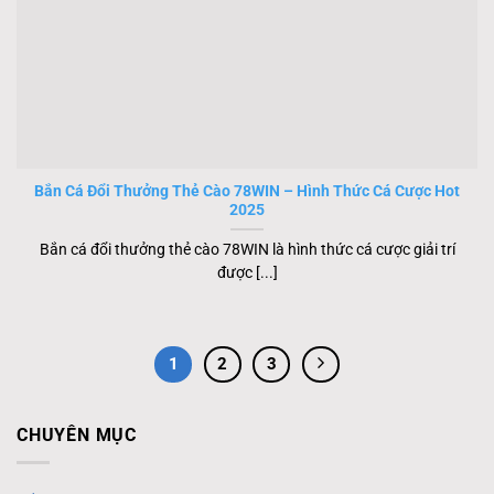
Bắn Cá Đổi Thưởng Thẻ Cào 78WIN – Hình Thức Cá Cược Hot
2025
Bắn cá đổi thưởng thẻ cào 78WIN là hình thức cá cược giải trí
được [...]
1
2
3
CHUYÊN MỤC