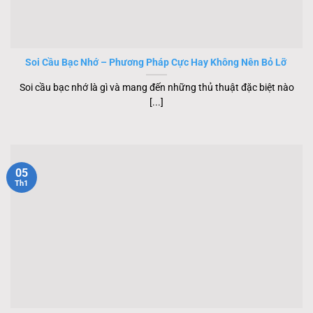
Soi Cầu Bạc Nhớ – Phương Pháp Cực Hay Không Nên Bỏ Lỡ
Soi cầu bạc nhớ là gì và mang đến những thủ thuật đặc biệt nào
[...]
05
Th1