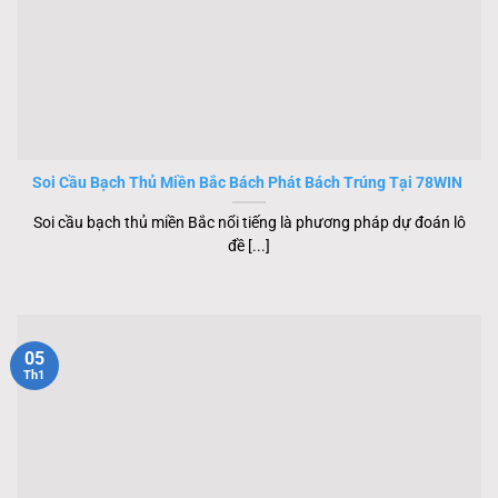
Soi Cầu Bạch Thủ Miền Bắc Bách Phát Bách Trúng Tại 78WIN
Soi cầu bạch thủ miền Bắc nổi tiếng là phương pháp dự đoán lô
đề [...]
05
Th1