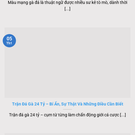
Màu mạng gà đá là thuật ngữ được nhiều sư kê tò mò, dành thời
[...]
05
Th1
Trận Đá Gà 24 Tỷ – Bí Ẩn, Sự Thật Và Những Điều Cần Biết
Trận đá gà 24 tỷ – cụm từ từng làm chấn động giới cá cược [...]